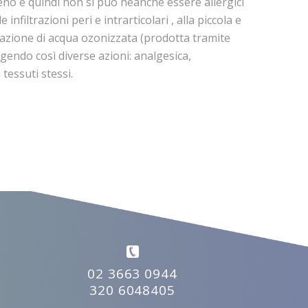
geno e quindi non si può neanche essere allergici
nfiltrazioni peri e intrarticolari , alla piccola e
lizzazione di acqua ozonizzata (prodotta tramite
olgendo così diverse azioni: analgesica,
tessuti stessi.
02 3663 0944
320 6048405