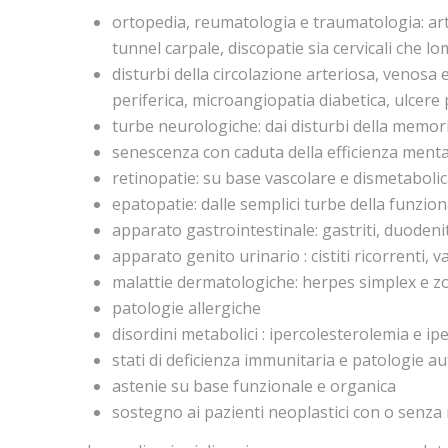
ortopedia, reumatologia e traumatologia: artros
tunnel carpale, discopatie sia cervicali che l
disturbi della circolazione arteriosa, venosa e
periferica, microangiopatia diabetica, ulcere
turbe neurologiche: dai disturbi della memoria
senescenza con caduta della efficienza menta
retinopatie: su base vascolare e dismetaboli
epatopatie: dalle semplici turbe della funziona
apparato gastrointestinale: gastriti, duodeniti
apparato genito urinario : cistiti ricorrenti, va
malattie dermatologiche: herpes simplex e zost
patologie allergiche
disordini metabolici : ipercolesterolemia e ip
stati di deficienza immunitaria e patologie 
astenie su base funzionale e organica
sostegno ai pazienti neoplastici con o senza