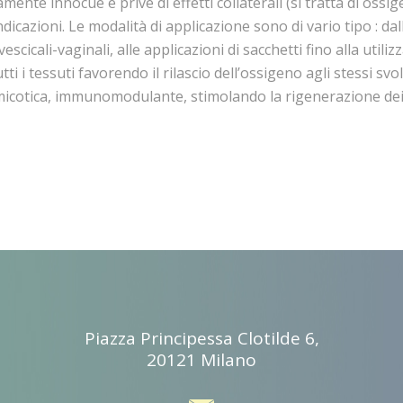
nte innocue e prive di effetti collaterali (si tratta di ossi
cazioni. Le modalità di applicazione sono di vario tipo : dalle i
escicali-vaginali, alle applicazioni di sacchetti fino alla uti
utti i tessuti favorendo il rilascio dell’ossigeno agli stessi sv
timicotica, immunomodulante, stimolando la rigenerazione dei 
Piazza Principessa Clotilde 6,
20121 Milano