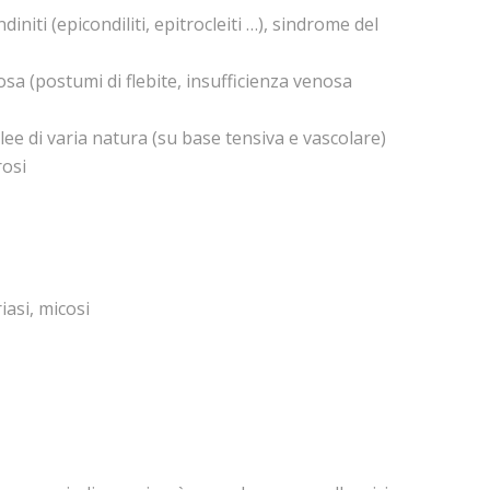
niti (epicondiliti, epitrocleiti …), sindrome del
iosa (postumi di flebite, insufficienza venosa
alee di varia natura (su base tensiva e vascolare)
rosi
iasi, micosi