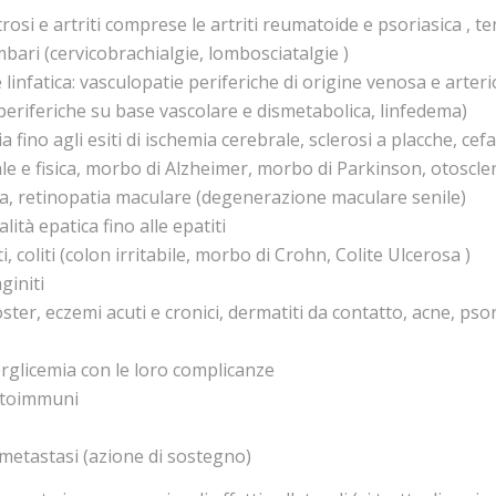
i e artriti comprese le artriti reumatoide e psoriasica , tendi
ombari (cervicobrachialgie, lombosciatalgie )
 linfatica: vasculopatie periferiche di origine venosa e arter
 periferiche su base vascolare e dismetabolica, linfedema)
 fino agli esiti di ischemia cerebrale, sclerosi a placche, cef
le e fisica, morbo di Alzheimer, morbo di Parkinson, otoscle
ca, retinopatia maculare (degenerazione maculare senile)
lità epatica fino alle epatiti
, coliti (colon irritabile, morbo di Crohn, Colite Ulcerosa )
giniti
er, eczemi acuti e cronici, dermatiti da contatto, acne, psor
erglicemia con le loro complicanze
autoimmuni
 metastasi (azione di sostegno)