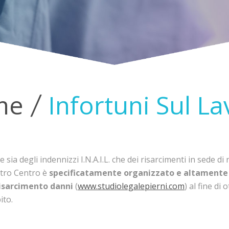
me
Infortuni Sul L
ia degli indennizzi I.N.A.I.L. che dei risarcimenti in sede di 
stro Centro è
specificatamente organizzato e altamente
 risarcimento danni
(
www.studiolegalepierni.com
) al fine di
ito.