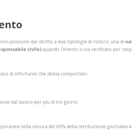
mento
ro possono dar diritto a due tipologie di ristoro; una di
nat
esponsabile civile)
quando l’evento si sia verificato per respo
n caso di infortunio che abbia comportato:
ione dal lavoro per più di tre giorni.
emporanea nella misura del 60% della retribuzione giornaliera