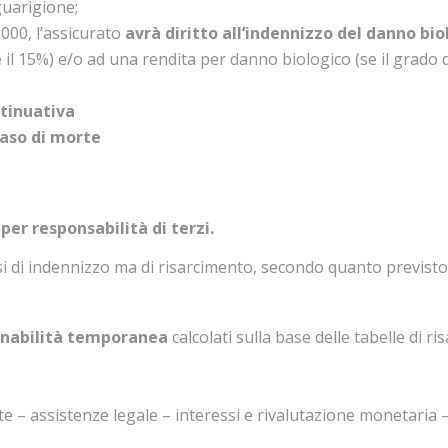
guarigione;
000, l’assicurato
avrà diritto all’indennizzo del danno bio
 il 15%) e/o ad una rendita per danno biologico (se il grad
ntinuativa
caso di morte
 per responsabilità di terzi.
i di indennizzo ma di risarcimento, secondo quanto previsto d
inabilità temporanea
calcolati sulla base delle tabelle di r
 – assistenze legale – interessi e rivalutazione monetaria –