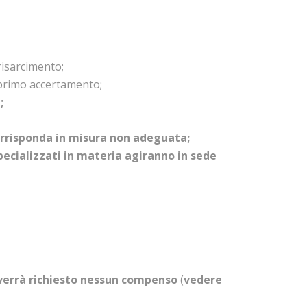
 risarcimento;
primo accertamento;
;
e corrisponda in misura non adeguata;
specializzati in materia agiranno in sede
verrà richiesto nessun compenso
(
vedere