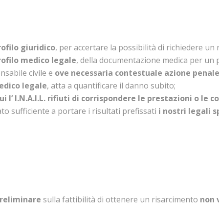
ofilo giuridico
, per accertare la possibilità di richiedere un
rofilo medico legale
, della documentazione medica per un 
nsabile civile e
ove necessaria contestuale azione penale
medico legale
, atta a quantificare il danno subito;
i l’ I.N.A.I.L. rifiuti di corrispondere le prestazioni o l
o sufficiente a portare i risultati prefissati
i nostri legali 
preliminare
sulla fattibilità di ottenere un risarcimento
non 