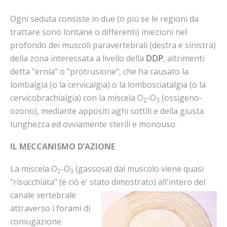
Ogni seduta consiste in due (o più se le regioni da
trattare sono lontane o differenti) iniezioni nel
profondo dei muscoli paravertebrali (destra e sinistra)
della zona interessata a livello della
DDP
, altrimenti
detta "ernia" o "protrusione", che ha causato la
lombalgia (o la cervicalgia) o la lombosciatalgia (o la
cervicobrachialgia) con la miscela O
-O
(ossigeno-
2
3
ozono), mediante appositi aghi sottili e della giusta
lunghezza ed ovviamente sterili e monouso.
IL MECCANISMO D’AZIONE
La miscela O
-O
(gassosa) dal muscolo viene quasi
2
3
"risucchiata" (e ciò e' stato dimostrato)
all'intero del
canale vertebrale
attraverso i forami di
coniugazione.