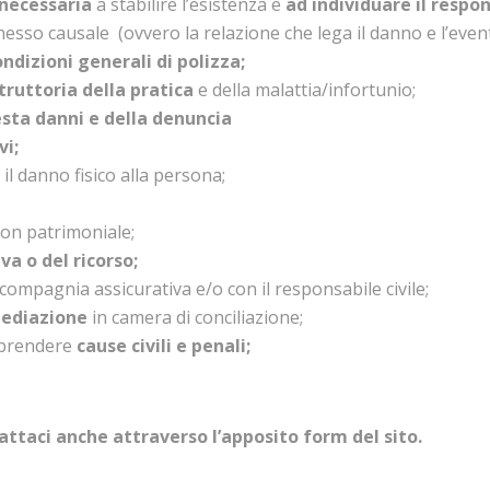
 necessaria
a stabilire l’esistenza e
ad individuare il respon
nesso causale (ovvero la relazione che lega il danno e l’even
ondizioni generali di polizza
;
truttoria della pratica
e della malattia/infortunio;
iesta danni e della denuncia
vi
;
il danno fisico alla persona;
on patrimoniale;
va o del ricorso
;
compagnia assicurativa e/o con il responsabile civile;
mediazione
in camera di conciliazione;
raprendere
cause civili e penali
;
attaci anche attraverso l’apposito
form del sito.